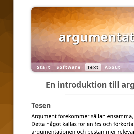
argumentat
Start
Software
Text
About
En introduktion till 
Tesen
Argument förekommer sällan ensamma, u
Detta något kallas för en
tes
och förkorta
argumentationen och bestämmer relevan