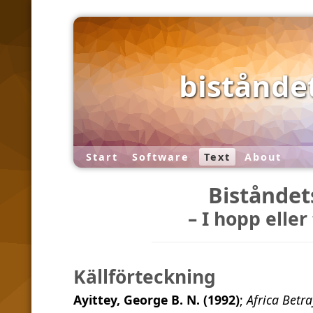
biståndet
Start
Software
Text
About
Biståndet
– I hopp eller
Källförteckning
Ayittey, George B. N. (1992)
;
Africa Betr