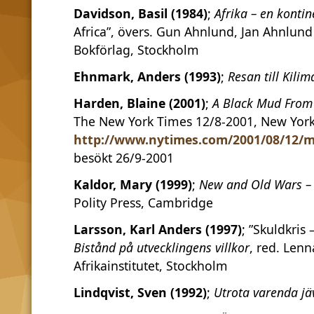
Davidson, Basil (1984)
;
Afrika – en kontin
Africa”, övers. Gun Ahnlund, Jan Ahnlun
Bokförlag, Stockholm
Ehnmark, Anders (1993)
;
Resan till Kili
Harden, Blaine (2001)
;
A Black Mud From
The New York Times 12/8-2001, New York
http://www.nytimes.com/2001/08/12/
besökt 26/9-2001
Kaldor, Mary (1999)
;
New and Old Wars – 
Polity Press, Cambridge
Larsson, Karl Anders (1997)
; ”Skuldkris
Bistånd på utvecklingens villkor
, red. Len
Afrikainstitutet, Stockholm
Lindqvist, Sven (1992)
;
Utrota varenda jä