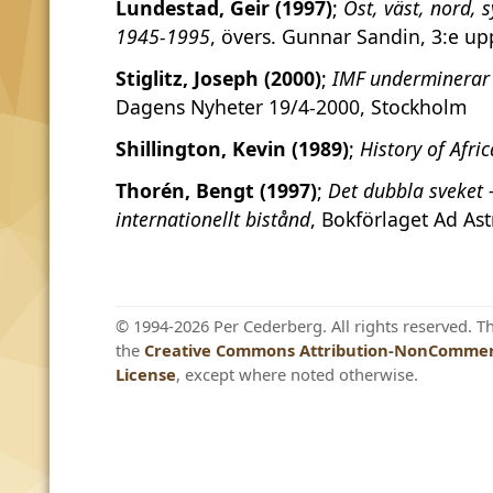
Lundestad, Geir (1997)
;
Öst, väst, nord, 
1945-1995
, övers. Gunnar Sandin, 3:e up
Stiglitz, Joseph (2000)
;
IMF underminerar
Dagens Nyheter 19/4-2000, Stockholm
Shillington, Kevin (1989)
;
History of Afric
Thorén, Bengt (1997)
;
Det dubbla sveket –
internationellt bistånd
, Bokförlaget Ad As
© 1994-2026 Per Cederberg. All rights reserved. T
the
Creative Commons Attribution-NonCommerc
License
, except where noted otherwise.