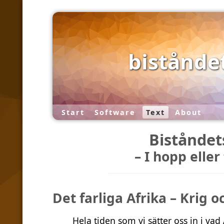
biståndet
Start
Software
Text
About
Biståndet
– I hopp eller
Det farliga Afrika – Krig o
Hela tiden som vi sätter oss in i vad 