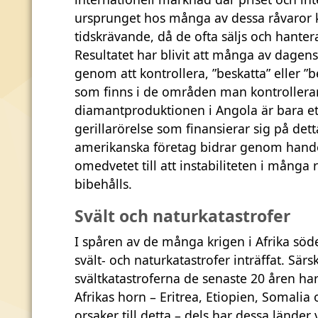
ursprunget hos många av dessa råvaror k
tidskrävande, då de ofta säljs och hante
Resultatet har blivit att många av dagens 
genom att kontrollera, ”beskatta” eller 
som finns i de områden man kontrollerar.
diamantproduktionen i Angola är bara e
gerillarörelse som finansierar sig på det
amerikanska företag bidrar genom hande
omedvetet till att instabiliteten i många
bibehålls.
Svält och naturkatastrofer
I spåren av de många krigen i Afrika söd
svält- och naturkatastrofer inträffat. Sär
svältkatastroferna de senaste 20 åren har
Afrikas horn – Eritrea, Etiopien, Somalia 
orsaker till detta – dels har dessa länder