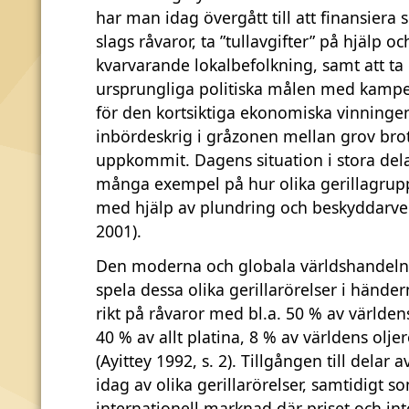
har man idag övergått till att finansiera 
slags råvaror, ta ”tullavgifter” på hjälp o
kvarvarande lokalbefolkning, samt att ta g
ursprungliga politiska målen med kamp
för den kortsiktiga ekonomiska vinningen,
inbördeskrig i gråzonen mellan grov brott
uppkommit. Dagens situation i stora dela
många exempel på hur olika gerillagruppe
med hjälp av plundring och beskyddarv
2001).
Den moderna och globala världshandeln
spela dessa olika gerillarörelser i hände
rikt på råvaror med bl.a. 50 % av världen
40 % av allt platina, 8 % av världens olj
(Ayittey 1992, s. 2). Tillgången till delar
idag av olika gerillarörelser, samtidigt 
internationell marknad där priset och in