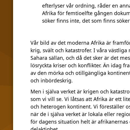
efterlyser vår ordning, råder en a
Afrika för femtioelfte gången dokume
söker finns inte, det som finns söker 
Vår bild av det moderna Afrika är framföra
krig, svält och katastrofer. I våra västl
Sahara sällan, och då det sker är det me
lösryckta kriser och konflikter. Än idag
av den mörka och otillgängliga kontinenten
och inbördeskrig.
Men i själva verket är krigen och katastro
som vi vill se. Vi låtsas att Afrika är ett l
och heterogen kontinent. Vi föreställer os
när de i själva verket är lokala eller reg
för dagens situation helt är afrikanernas e
delaktighet.