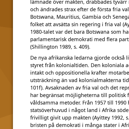
lämnade över makten, drabbades tyvärr i 
och ändrades strax efter de första fria val
Botswana, Mauritius, Gambia och Senegal
folket att avsätta sin regering i fria val (A
1980-talet var det bara Botswana som ha
parlamentarisk demokrati med flera part
(Shillington 1989, s. 409).
De nya afrikanska ledarna gjorde också li
styret från kolonialtiden. Den koloniala a
intakt och oppositionella krafter motarbet
utsträckning än vad kolonialmakterna tidi
101f). Avsaknaden av fria val och det repr
har begränsat möjligheterna till politis
våldsamma metoder. Från 1957 till 1990 h
statsöverhuvud i något land i Afrika söd
frivilligt givit upp makten (Ayittey 1992, s
bristen på demokrati i många stater i Afr