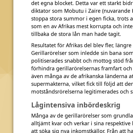
det egna blocket. Detta var ett starkt bid
diktator som Mobutu i Zaïre (nuvarande 
stoppa stora summor i egen ficka, trots 
som en av Afrikas mest korrupta och inte 
tillbaka de stora lån man hade tagit.
Resultatet för Afrikas del blev fler, längr
Gerillarörelser som inledde sin bana so
politiserades snabbt och mottog stöd frå
förhindra gerillarörelsernas framfart och 
även många av de afrikanska länderna at
supermakterna, vilket fick till följd att 
motståndsrörelserna legitimerades och st
Lågintensiva inbördeskrig
Många av de gerillarörelser som grundlad
alltjämt kvar och verkar i sina respektive
att söka sig nya inkomstkällor. Från att h