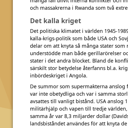
många fall blivit interna konflikter och i
och massakrerna i Rwanda som två extr
Det kalla kriget
Det politiska klimatet i världen 1945-1989
kalla-krigs-politik som både USA och Sov
delar om att knyta så många stater som möj
understödde man både gerillarörelser och
stater i det andra blocket. Bland de konfl
särskilt stor betydelse återfanns bl.a. k
inbördeskriget i Angola.
De summor som supermakterna anslog för m
var inte obetydliga och var i samma st
avsattes till vanligt bistånd. USA anslog 
militärhjälp och vapen till tredje världe
samma år var 8,3 miljarder dollar (David
landsbiståndet användes för att knyta de