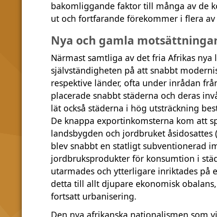
bakomliggande faktor till många av de ko
ut och fortfarande förekommer i flera av
Nya och gamla motsättninga
Närmast samtliga av det fria Afrikas ny
självständigheten på att snabbt modernis
respektive länder, ofta under inrådan frå
placerade snabbt städerna och deras inv
lät också städerna i hög utsträckning b
De knappa exportinkomsterna kom att s
landsbygden och jordbruket åsidosattes (
blev snabbt en statligt subventionerad i
jordbruksprodukter för konsumtion i st
utarmades och ytterligare inriktades på 
detta till allt djupare ekonomisk obalan
fortsatt urbanisering.
Den nya afrikanska nationalismen som visa